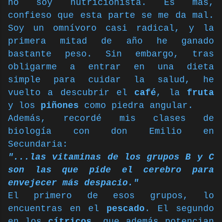
no soy nutricionista. Es más,
confieso que esta parte se me da mal.
Soy un omnívoro casi radical, y la
primera mitad de año he ganado
bastante peso. Sin embargo, tras
obligarme a entrar en una dieta
simple para cuidar la salud, he
vuelto a descubrir el
café
, la
fruta
y los
piñones
como piedra angular.
Además, recordé mis clases de
biología con don Emilio en
Secundaria:
"...las vitaminas de los grupos B y C
son las que pide el cerebro para
envejecer más despacio."
El primero de esos grupos, lo
encuentras en el
pescado
. El segundo
en los
cítricos,
que además potencian