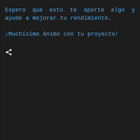
Espero que esto te aporte algo y
ayude a mejorar tu rendimiento.
¡Muchísimo ánimo con tu proyecto!
C
o
m
e
n
t
a
r
i