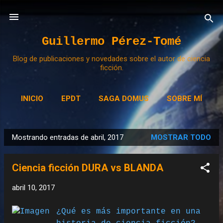
Ir al contenido principal
Guillermo Pérez-Tomé
Blog de publicaciones y novedades sobre el autor de ciencia
ficción.
INICIO
EPDT
SAGA DOMUS
SOBRE MÍ
Mostrando entradas de abril, 2017
MOSTRAR TODO
E
n
Ciencia ficción DURA vs BLANDA
t
r
abril 10, 2017
a
d
¿Qué es más importante en una
a